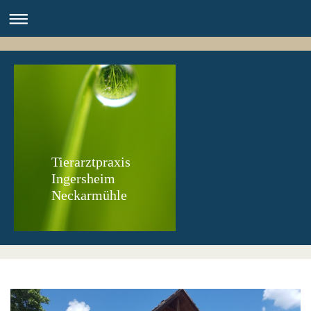
Tierarztpraxis
Ingersheim
Neckarmühle